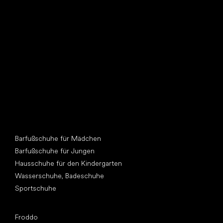
Such dir einen neuen Freund
Andere Kategorien
Barfußschuhe für Mädchen
Barfußschuhe für Jungen
Hausschuhe für den Kindergarten
Wasserschuhe, Badeschuhe
Sportschuhe
Top Marken
Froddo