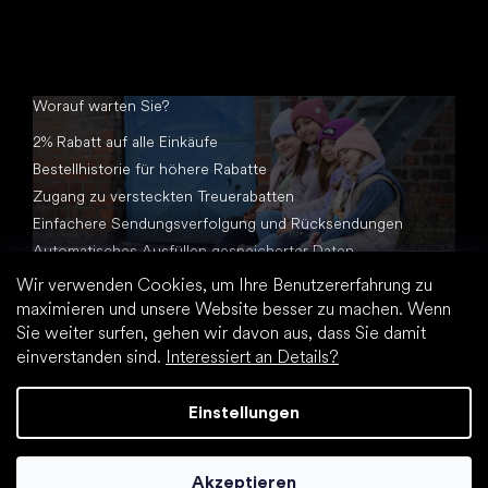
Worauf warten Sie?
2% Rabatt auf alle Einkäufe
Bestellhistorie für höhere Rabatte
Zugang zu versteckten Treuerabatten
Einfachere Sendungsverfolgung und Rücksendungen
Automatisches Ausfüllen gespeicherter Daten
Alle Dokumente an einem Ort
Wir verwenden Cookies, um Ihre Benutzererfahrung zu
maximieren und unsere Website besser zu machen. Wenn
Sie weiter surfen, gehen wir davon aus, dass Sie damit
einverstanden sind.
Interessiert an Details?
Einstellungen
Erstellt von Shoptet Premium
Akzeptieren
Copyright 2026
Footic.de
. Alle Rechte vorbehalten.