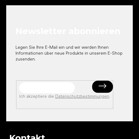
u
ß
z
e
Newsletter abonnieren
i
l
e
Legen Sie Ihre E-Mail ein und wir werden Ihnen
Informationen über neue Produkte in unserem E-Shop
zusenden.
Ich akzeptiere die
Datenschutzbestimmungen
.
Kontakt