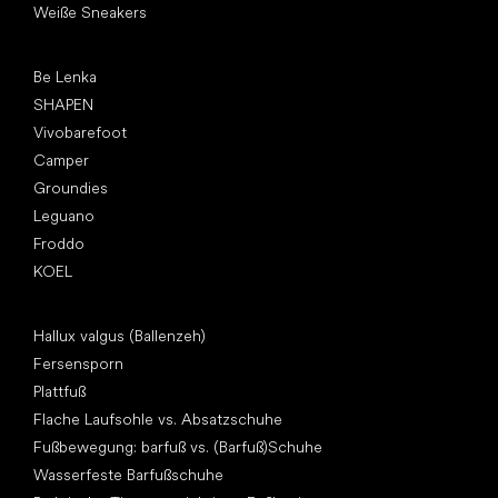
Weiße Sneakers
Top Marken
Be Lenka
SHAPEN
Vivobarefoot
Camper
Groundies
Leguano
Froddo
KOEL
Artikel
Hallux valgus (Ballenzeh)
Fersensporn
Plattfuß
Flache Laufsohle vs. Absatzschuhe
Fußbewegung: barfuß vs. (Barfuß)Schuhe
Wasserfeste Barfußschuhe