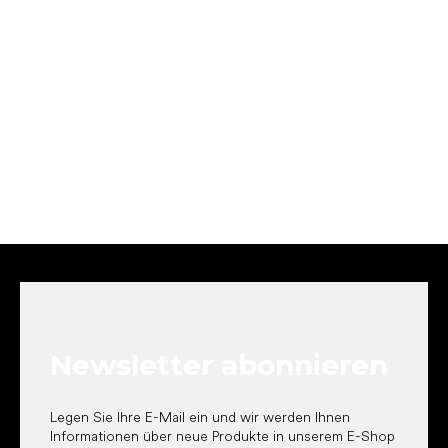
F
u
ß
z
e
Newsletter abonnieren
i
l
e
Legen Sie Ihre E-Mail ein und wir werden Ihnen
Informationen über neue Produkte in unserem E-Shop