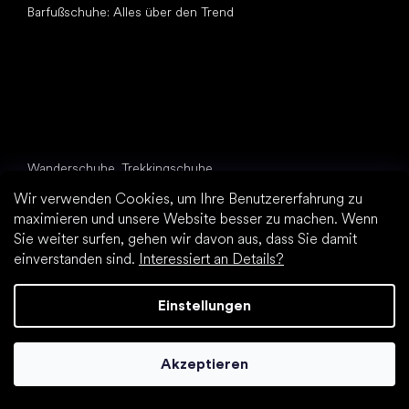
Barfußschuhe: Alles über den Trend
Andere Kategorien
Wanderschuhe, Trekkingschuhe
Sportschuhe
Wir verwenden Cookies, um Ihre Benutzererfahrung zu
Elegante Schuhe
maximieren und unsere Website besser zu machen. Wenn
Sockenschuhe
Sie weiter surfen, gehen wir davon aus, dass Sie damit
einverstanden sind.
Interessiert an Details?
Top Marken
Be Lenka
Einstellungen
Vivobarefoot
Groundies
Leguano
Akzeptieren
Xero Shoes
Skinners