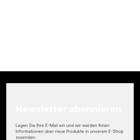
F
u
ß
z
e
Newsletter abonnieren
i
l
e
Legen Sie Ihre E-Mail ein und wir werden Ihnen
Informationen über neue Produkte in unserem E-Shop
zusenden.