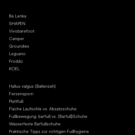
Top Marken
Be Lenka
SHAPEN
Vivobarefoot
Camper
Groundies
Leguano
Froddo
KOEL
Artikel
Hallux valgus (Ballenzeh)
Fersensporn
Plattfuß
Flache Laufsohle vs. Absatzschuhe
Fußbewegung: barfuß vs. (Barfuß)Schuhe
Wasserfeste Barfußschuhe
Praktische Tipps zur richtigen Fußhygiene