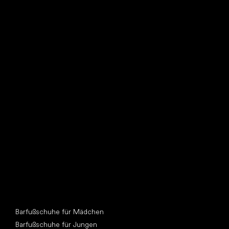
Such dir einen neuen Freund
Andere Kategorien
Barfußschuhe für Mädchen
Barfußschuhe für Jungen