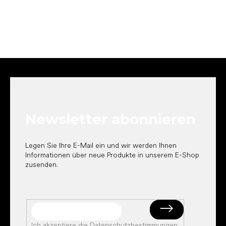
F
u
ß
z
e
Newsletter abonnieren
i
l
e
Legen Sie Ihre E-Mail ein und wir werden Ihnen
Informationen über neue Produkte in unserem E-Shop
zusenden.
Ich akzeptiere die
Datenschutzbestimmungen
.