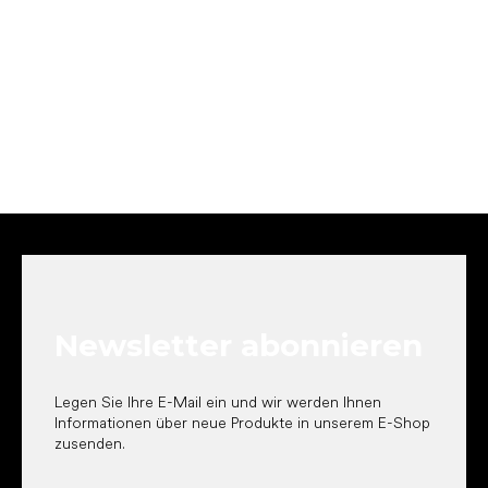
F
u
ß
z
e
Newsletter abonnieren
i
l
e
Legen Sie Ihre E-Mail ein und wir werden Ihnen
Informationen über neue Produkte in unserem E-Shop
zusenden.