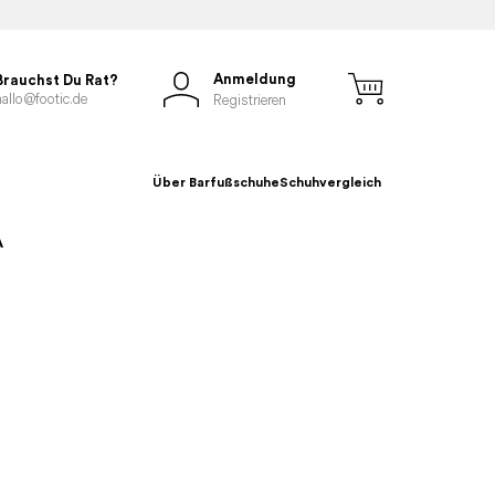
Anmeldung
Brauchst Du Rat?
hallo@footic.de
Registrieren
Über Barfußschuhe
Schuhvergleich
A