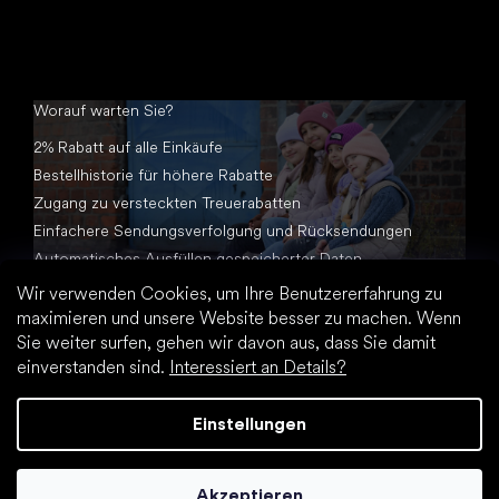
Worauf warten Sie?
2% Rabatt auf alle Einkäufe
Bestellhistorie für höhere Rabatte
Zugang zu versteckten Treuerabatten
Einfachere Sendungsverfolgung und Rücksendungen
Automatisches Ausfüllen gespeicherter Daten
Alle Dokumente an einem Ort
Wir verwenden Cookies, um Ihre Benutzererfahrung zu
maximieren und unsere Website besser zu machen. Wenn
Sie weiter surfen, gehen wir davon aus, dass Sie damit
einverstanden sind.
Interessiert an Details?
Einstellungen
Erstellt von Shoptet Premium
Akzeptieren
Copyright 2026
Footic.de
. Alle Rechte vorbehalten.