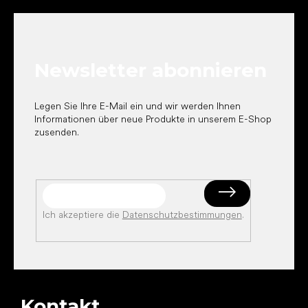
u
ß
z
e
Newsletter abonnieren
i
l
e
Legen Sie Ihre E-Mail ein und wir werden Ihnen
Informationen über neue Produkte in unserem E-Shop
zusenden.
Ich akzeptiere die
Datenschutzbestimmungen
.
Kontakt