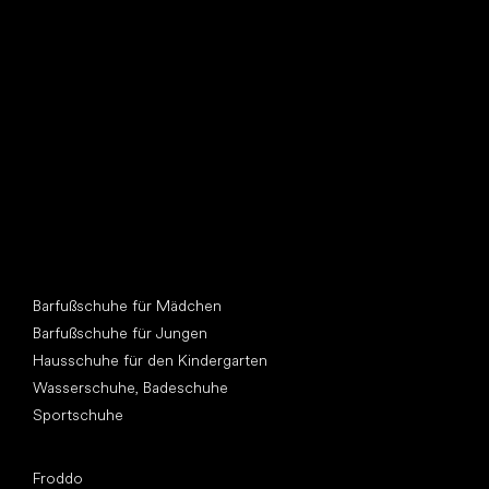
Such dir einen neuen Freund
Andere Kategorien
Barfußschuhe für Mädchen
Barfußschuhe für Jungen
Hausschuhe für den Kindergarten
Wasserschuhe, Badeschuhe
Sportschuhe
Top Marken
Froddo