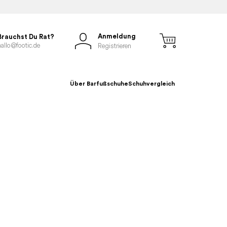
Anmeldung
Brauchst Du Rat?
hallo@footic.de
Registrieren
Über Barfußschuhe
Schuhvergleich