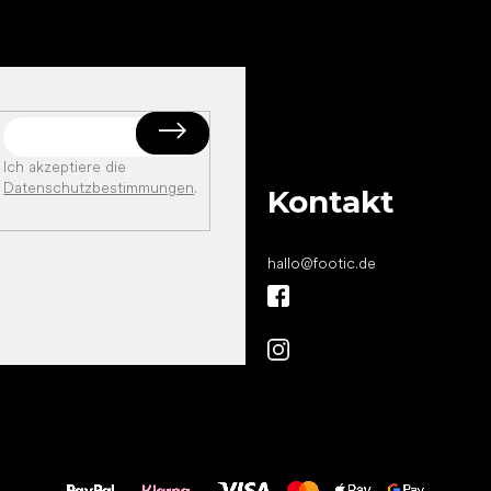
Ich akzeptiere die
Datenschutzbestimmungen
.
Kontakt
hallo
@
footic.de
Alles Gute für
Deine Füße!