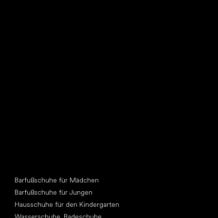
Such dir einen neuen Freund
Andere Kategorien
Barfußschuhe für Mädchen
Barfußschuhe für Jungen
Hausschuhe für den Kindergarten
Wasserschuhe, Badeschuhe