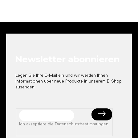
F
u
ß
z
e
Newsletter abonnieren
i
l
e
Legen Sie Ihre E-Mail ein und wir werden Ihnen
Informationen über neue Produkte in unserem E-Shop
zusenden.
Ich akzeptiere die
Datenschutzbestimmungen
.