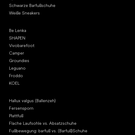
Schwarze Barfußschuhe
Weiße Sneakers
Top Marken
Be Lenka
SHAPEN
Vivobarefoot
Camper
Groundies
Leguano
Froddo
KOEL
Artikel
Hallux valgus (Ballenzeh)
Fersensporn
Plattfuß
Flache Laufsohle vs. Absatzschuhe
Fußbewegung: barfuß vs. (Barfuß)Schuhe