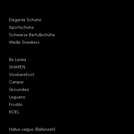
Andere Kategorien
Elegante Schuhe
Sportschuhe
Schwarze Barfußschuhe
Weiße Sneakers
Top Marken
Be Lenka
SHAPEN
Vivobarefoot
Camper
Groundies
Leguano
Froddo
KOEL
Artikel
Hallux valgus (Ballenzeh)