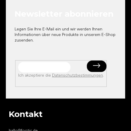
z
e
Newsletter abonnieren
i
l
e
Legen Sie Ihre E-Mail ein und wir werden Ihnen
Informationen über neue Produkte in unserem E-Shop
zusenden.
Ich akzeptiere die
Datenschutzbestimmungen
.
Kontakt
hallo
@
footic.de