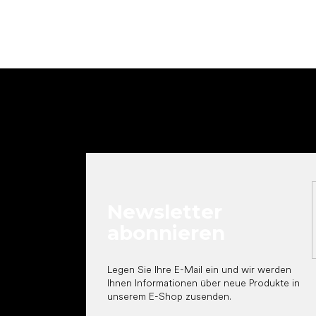
F
u
ß
z
e
i
l
e
Newsletter
abonnieren
Legen Sie Ihre E-Mail ein und wir werden
Ihnen Informationen über neue Produkte in
unserem E-Shop zusenden.