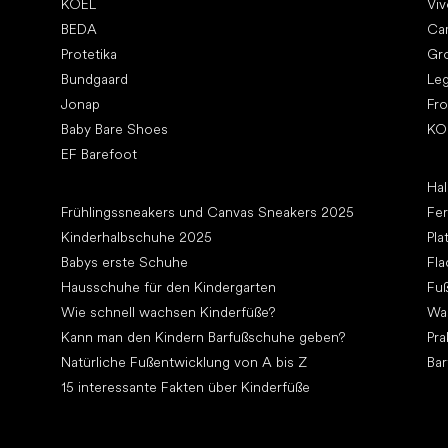
KOEL
Vi
BEDA
Ca
Protetika
Gr
Bundgaard
Le
Jonap
Fr
Baby Bare Shoes
KO
EF Barefoot
Art
Hal
Artikel
Frühlingssneakers und Canvas Sneakers 2025
Fe
Kinderhalbschuhe 2025
Pla
Babys erste Schuhe
Fla
Hausschuhe für den Kindergarten
Fuß
Wie schnell wachsen Kinderfüße?
Wa
Kann man den Kindern Barfußschuhe geben?
Pra
Natürliche Fußentwicklung von A bis Z
Bar
15 interessante Fakten über Kinderfüße