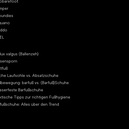
vobarefoot
mper
oundies
guano
oddo
EL
ikel
lux valgus (Ballenzeh)
rsensporn
ttfuß
che Laufsohle vs. Absatzschuhe
bewegung: barfuß vs. (Barfuß)Schuhe
sserfeste Barfußschuhe
ktische Tipps zur richtigen Fußhygiene
fußschuhe: Alles über den Trend