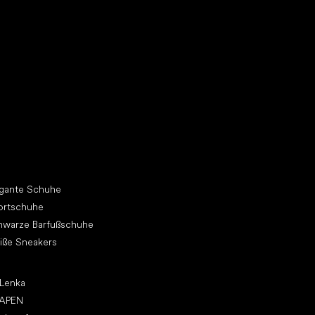
h dir einen neuen Freund
dere Kategorien
egante Schuhe
ortschuhe
hwarze Barfußschuhe
iße Sneakers
p Marken
 Lenka
APEN