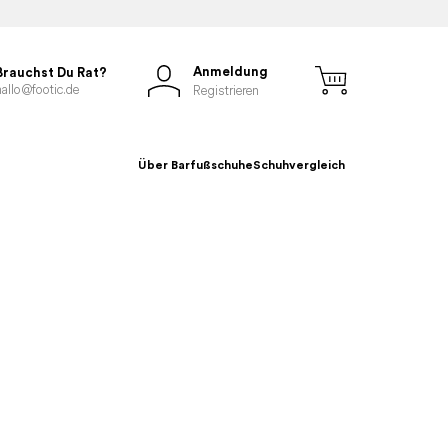
Anmeldung
Brauchst Du Rat?
hallo@footic.de
Registrieren
Über Barfußschuhe
Schuhvergleich