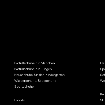
Schuhpflege
Suc
Andere Kategorien
An
ht
Barfußschuhe für Mädchen
El
Barfußschuhe für Jungen
Sp
Hausschuhe für den Kindergarten
Sc
Wasserschuhe, Badeschuhe
We
Sportschuhe
To
Be
Top Marken
Froddo
SH