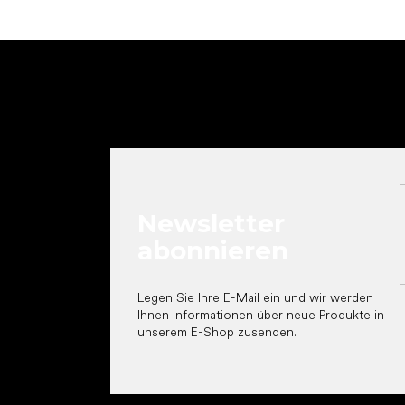
F
u
ß
z
e
i
l
e
Newsletter
abonnieren
Legen Sie Ihre E-Mail ein und wir werden
Ihnen Informationen über neue Produkte in
unserem E-Shop zusenden.