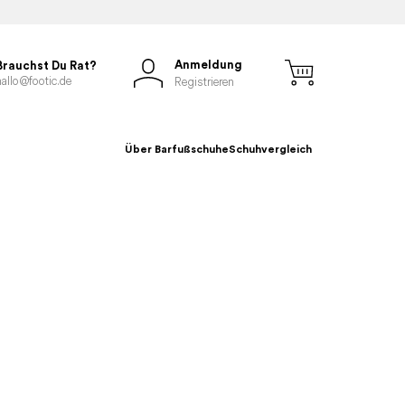
Anmeldung
Brauchst Du Rat?
hallo@footic.de
Registrieren
Über Barfußschuhe
Schuhvergleich