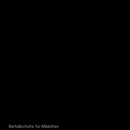
Such dir einen neuen Freund
Andere Kategorien
Barfußschuhe für Mädchen