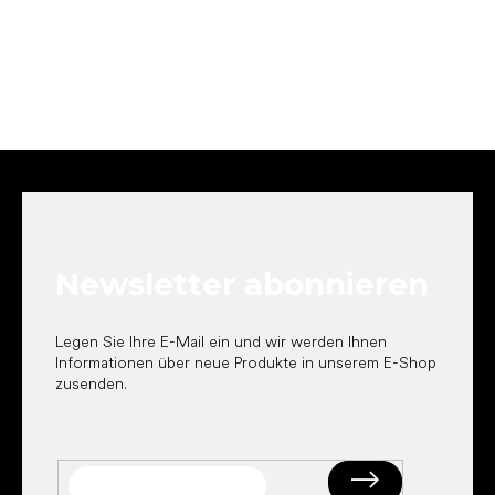
F
u
ß
z
e
Newsletter abonnieren
i
l
e
Legen Sie Ihre E-Mail ein und wir werden Ihnen
Informationen über neue Produkte in unserem E-Shop
zusenden.