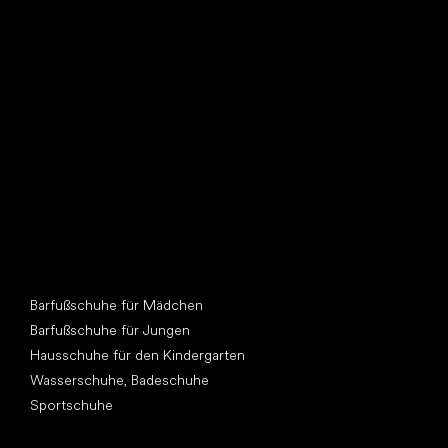
Such dir einen neuen Freund
Andere Kategorien
Barfußschuhe für Mädchen
Barfußschuhe für Jungen
Hausschuhe für den Kindergarten
Wasserschuhe, Badeschuhe
Sportschuhe
Top Marken