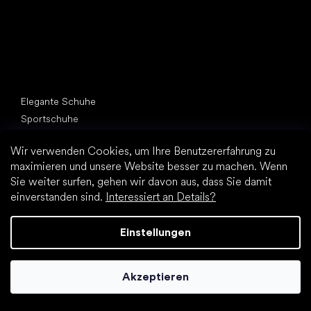
Andere Kategorien
Elegante Schuhe
Sportschuhe
Schwarze Barfußschuhe
Wir verwenden Cookies, um Ihre Benutzererfahrung zu
Weiße Sneakers
maximieren und unsere Website besser zu machen. Wenn
Sie weiter surfen, gehen wir davon aus, dass Sie damit
Top Marken
Be Lenka
einverstanden sind.
Interessiert an Details?
SHAPEN
Vivobarefoot
Einstellungen
Camper
Groundies
Akzeptieren
Leguano
Froddo