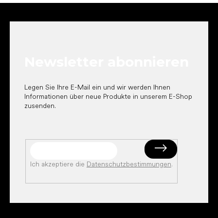
F
u
ß
z
e
Newsletter abonnieren
i
l
e
Legen Sie Ihre E-Mail ein und wir werden Ihnen
Informationen über neue Produkte in unserem E-Shop
zusenden.
Ich akzeptiere die
Datenschutzbestimmungen
.