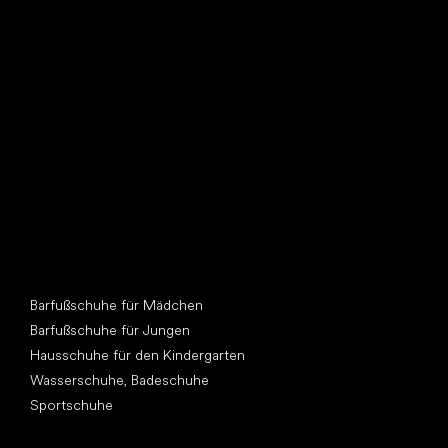
Such dir einen neuen Freund
Andere Kategorien
Barfußschuhe für Mädchen
Barfußschuhe für Jungen
Hausschuhe für den Kindergarten
Wasserschuhe, Badeschuhe
Sportschuhe
Top Marken