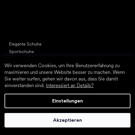
Andere Kategorien
Elegante Schuhe
Sportschuhe
Schwarze Barfußschuhe
Wir verwenden Cookies, um Ihre Benutzererfahrung zu
Weiße Sneakers
maximieren und unsere Website besser zu machen. Wenn
Sie weiter surfen, gehen wir davon aus, dass Sie damit
Top Marken
Be Lenka
einverstanden sind.
Interessiert an Details?
SHAPEN
Vivobarefoot
Einstellungen
Camper
Groundies
Akzeptieren
Leguano
Froddo