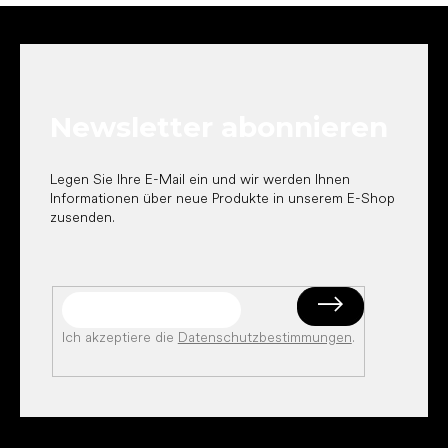
F
u
ß
z
e
Newsletter abonnieren
i
l
e
Legen Sie Ihre E-Mail ein und wir werden Ihnen
Informationen über neue Produkte in unserem E-Shop
zusenden.
Ich akzeptiere die
Datenschutzbestimmungen
.