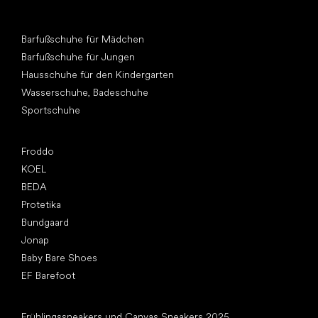
Andere Kategorien
Barfußschuhe für Mädchen
Barfußschuhe für Jungen
Hausschuhe für den Kindergarten
Wasserschuhe, Badeschuhe
Sportschuhe
Top Marken
Froddo
KOEL
BEDA
Protetika
Bundgaard
Jonap
Baby Bare Shoes
EF Barefoot
Artikel
Frühlingssneakers und Canvas Sneakers 2025