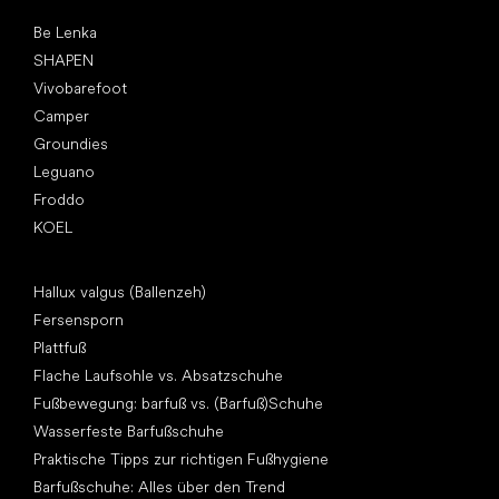
Top Marken
Be Lenka
SHAPEN
Vivobarefoot
Camper
Groundies
Leguano
Froddo
KOEL
Artikel
Hallux valgus (Ballenzeh)
Fersensporn
Plattfuß
Flache Laufsohle vs. Absatzschuhe
Fußbewegung: barfuß vs. (Barfuß)Schuhe
Wasserfeste Barfußschuhe
Praktische Tipps zur richtigen Fußhygiene
Barfußschuhe: Alles über den Trend