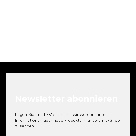
F
u
ß
z
e
Newsletter abonnieren
i
l
e
Legen Sie Ihre E-Mail ein und wir werden Ihnen
Informationen über neue Produkte in unserem E-Shop
zusenden.