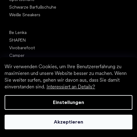
Schwarze Barfußschuhe
Weiße Sneakers
Top Marken
Be Lenka
SHAPEN
Vivobarefoot
Camper
Groundies
Wir verwenden Cookies, um Ihre Benutzererfahrung zu
Leguano
maximieren und unsere Website besser zu machen. Wenn
Froddo
Sie weiter surfen, gehen wir davon aus, dass Sie damit
KOEL
einverstanden sind.
Interessiert an Details?
Artikel
Einstellungen
Hallux valgus (Ballenzeh)
Fersensporn
Plattfuß
Akzeptieren
Flache Laufsohle vs. Absatzschuhe
Fußbewegung: barfuß vs. (Barfuß)Schuhe