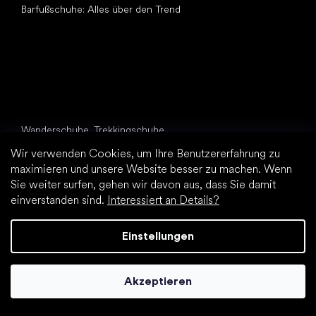
Barfußschuhe: Alles über den Trend
Andere Kategorien
Wanderschuhe, Trekkingschuhe
Sportschuhe
Wir verwenden Cookies, um Ihre Benutzererfahrung zu
Elegante Schuhe
maximieren und unsere Website besser zu machen. Wenn
Sockenschuhe
Sie weiter surfen, gehen wir davon aus, dass Sie damit
einverstanden sind.
Interessiert an Details?
Top Marken
Be Lenka
Einstellungen
Vivobarefoot
Groundies
Leguano
Akzeptieren
Xero Shoes
Skinners