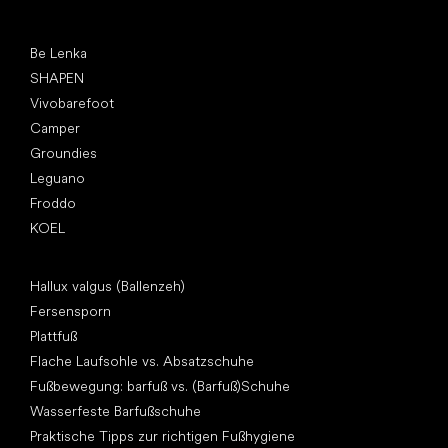
Top Marken
Be Lenka
SHAPEN
Vivobarefoot
Camper
Groundies
Leguano
Froddo
KOEL
Artikel
Hallux valgus (Ballenzeh)
Fersensporn
Plattfuß
Flache Laufsohle vs. Absatzschuhe
Fußbewegung: barfuß vs. (Barfuß)Schuhe
Wasserfeste Barfußschuhe
Praktische Tipps zur richtigen Fußhygiene