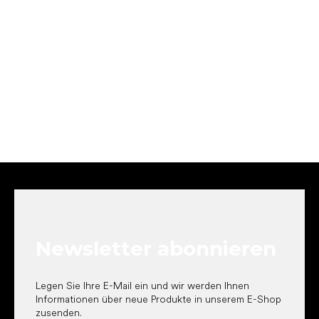
F
u
ß
z
e
Newsletter abonnieren
i
l
e
Legen Sie Ihre E-Mail ein und wir werden Ihnen
Informationen über neue Produkte in unserem E-Shop
zusenden.