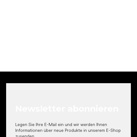
F
u
ß
z
e
Newsletter abonnieren
i
l
e
Legen Sie Ihre E-Mail ein und wir werden Ihnen
Informationen über neue Produkte in unserem E-Shop
zusenden.