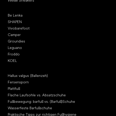
Weiße Sneakers
Top Marken
Be Lenka
SHAPEN
Vivobarefoot
Camper
Groundies
Leguano
Froddo
KOEL
Artikel
Hallux valgus (Ballenzeh)
Fersensporn
Plattfuß
Flache Laufsohle vs. Absatzschuhe
Fußbewegung: barfuß vs. (Barfuß)Schuhe
Wasserfeste Barfußschuhe
Praktische Tipps zur richtigen Fußhygiene