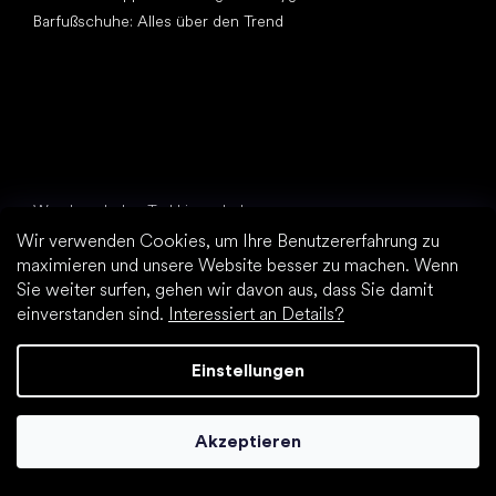
Barfußschuhe: Alles über den Trend
Andere Kategorien
Wanderschuhe, Trekkingschuhe
Sportschuhe
Wir verwenden Cookies, um Ihre Benutzererfahrung zu
maximieren und unsere Website besser zu machen. Wenn
Elegante Schuhe
Sie weiter surfen, gehen wir davon aus, dass Sie damit
Sockenschuhe
einverstanden sind.
Interessiert an Details?
Top Marken
Be Lenka
Einstellungen
Vivobarefoot
Groundies
Akzeptieren
Leguano
Xero Shoes