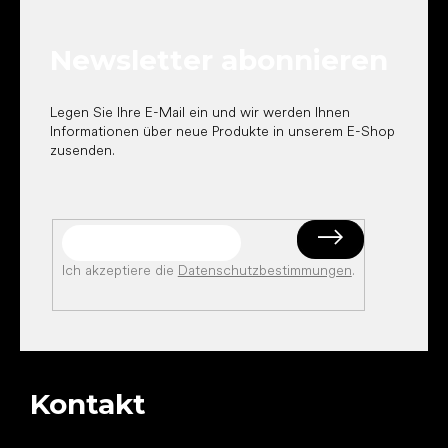
z
e
Newsletter abonnieren
i
l
e
Legen Sie Ihre E-Mail ein und wir werden Ihnen
Informationen über neue Produkte in unserem E-Shop
zusenden.
Ich akzeptiere die
Datenschutzbestimmungen
.
Kontakt