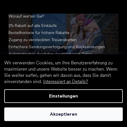
Worauf warten Sie?
2% Rabatt auf alle Einkäufe
Bestellhistorie für höhere Rabatte
Zugang zu versteckten Treuerabatten
Einfachere Sendungsverfolgung und Rücksendungen
Automatisches Ausfüllen gespeicherter Daten
Alle Dokumente an einem Ort
Wir verwenden Cookies, um Ihre Benutzererfahrung zu
maximieren und unsere Website besser zu machen. Wenn
Sie weiter surfen, gehen wir davon aus, dass Sie damit
einverstanden sind.
Interessiert an Details?
Einstellungen
Erstellt von Shoptet Premium
Akzeptieren
Copyright 2026
Footic.de
. Alle Rechte vorbehalten.