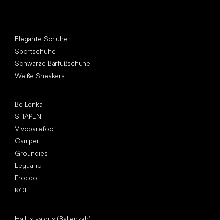
Andere Kategorien
Elegante Schuhe
Sportschuhe
Schwarze Barfußschuhe
Weiße Sneakers
Top Marken
Be Lenka
SHAPEN
Vivobarefoot
Camper
Groundies
Leguano
Froddo
KOEL
Artikel
Hallux valgus (Ballenzeh)