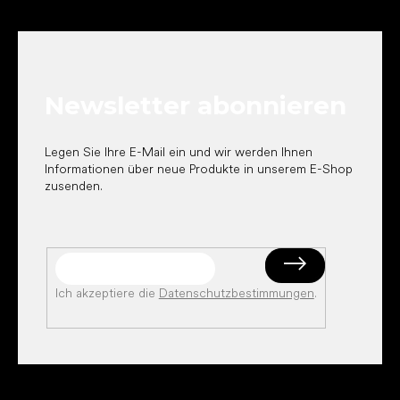
F
u
ß
z
e
Newsletter abonnieren
i
l
e
Legen Sie Ihre E-Mail ein und wir werden Ihnen
Informationen über neue Produkte in unserem E-Shop
zusenden.
Ich akzeptiere die
Datenschutzbestimmungen
.