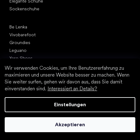
Elegante Schuhe
Sockenschuhe
Top Marken
Be Lenka
Vivobarefoot
Groundies
Leguano
Xero Shoes
Skinners
Wir verwenden Cookies, um Ihre Benutzererfahrung zu
maximieren und unsere Website besser zu machen. Wenn
Artikel
Sie weiter surfen, gehen wir davon aus, dass Sie damit
Schuhe für Fitnessstudio
einverstanden sind.
Interessiert an Details?
Tipps zum Auswahl von Wanderschuhen
Schuhe fürs Büro
Einstellungen
Rückenschmerzen und andere Schmerzen
10 Mythen zum Thema Barfußschuhe
20 interessante Fakten über einen menschlichen Fuß
Akzeptieren
Abhärtung der Füße
Richtige Körperhaltung