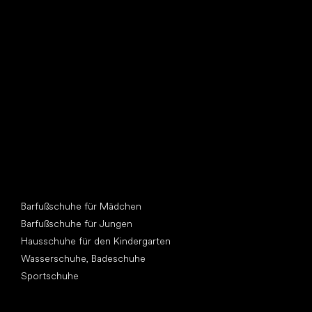
Such dir einen neuen Freund
Andere Kategorien
Barfußschuhe für Mädchen
Barfußschuhe für Jungen
Hausschuhe für den Kindergarten
Wasserschuhe, Badeschuhe
Sportschuhe
Top Marken