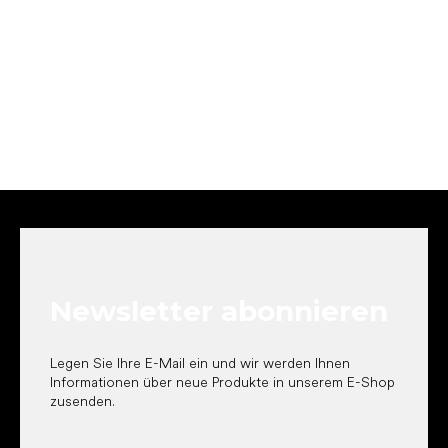
F
u
ß
z
e
Newsletter abonnieren
i
l
e
Legen Sie Ihre E-Mail ein und wir werden Ihnen
Informationen über neue Produkte in unserem E-Shop
zusenden.