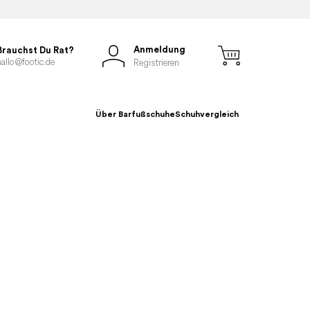
Anmeldung
Brauchst Du Rat?
hallo@footic.de
Registrieren
Über Barfußschuhe
Schuhvergleich