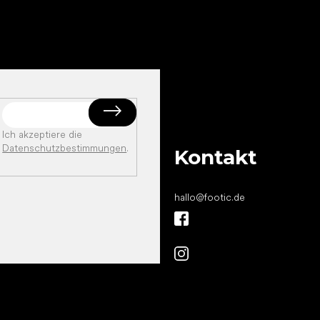
Ich akzeptiere die
Datenschutzbestimmungen
.
Kontakt
hallo
@
footic.de
Alles Gute für
Deine Füße!