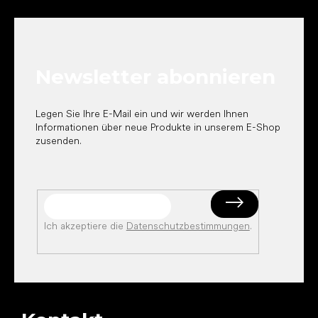
u
ß
z
e
Newsletter abonnieren
i
l
e
Legen Sie Ihre E-Mail ein und wir werden Ihnen
Informationen über neue Produkte in unserem E-Shop
zusenden.
Ich akzeptiere die
Datenschutzbestimmungen
.