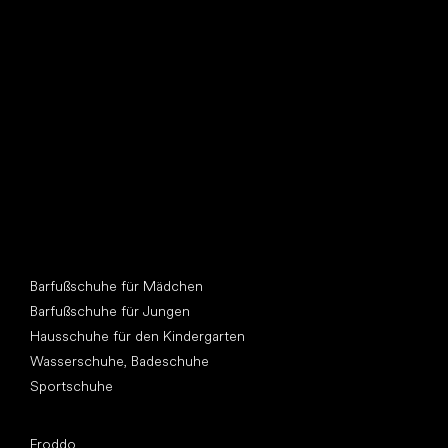
Such dir einen neuen Freund
Andere Kategorien
Barfußschuhe für Mädchen
Barfußschuhe für Jungen
Hausschuhe für den Kindergarten
Wasserschuhe, Badeschuhe
Sportschuhe
Top Marken
Froddo