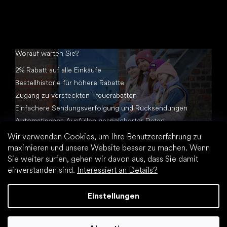
Worauf warten Sie?
2% Rabatt auf alle Einkäufe
Bestellhistorie für höhere Rabatte
Zugang zu versteckten Treuerabatten
Einfachere Sendungsverfolgung und Rücksendungen
Automatisches Ausfüllen gespeicherter Daten
Alle Dokumente an einem Ort
Wir verwenden Cookies, um Ihre Benutzererfahrung zu
maximieren und unsere Website besser zu machen. Wenn
Sie weiter surfen, gehen wir davon aus, dass Sie damit
einverstanden sind.
Interessiert an Details?
Einstellungen
Erstellt von Shoptet Premium