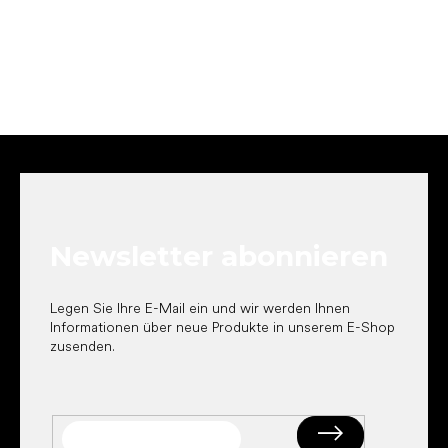
F
u
ß
z
e
Newsletter abonnieren
i
l
e
Legen Sie Ihre E-Mail ein und wir werden Ihnen
Informationen über neue Produkte in unserem E-Shop
zusenden.