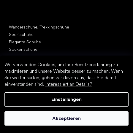
Andere Kategorien
Wanderschuhe, Trekkingschuhe
Sportschuhe
Elegante Schuhe
Sockenschuhe
Top Marken
Wir verwenden Cookies, um Ihre Benutzererfahrung zu
Be Lenka
maximieren und unsere Website besser zu machen. Wenn
Vivobarefoot
Sie weiter surfen, gehen wir davon aus, dass Sie damit
Groundies
einverstanden sind.
Interessiert an Details?
Leguano
Xero Shoes
Einstellungen
Skinners
Artikel
Akzeptieren
Schuhe für Fitnessstudio
Tipps zum Auswahl von Wanderschuhen