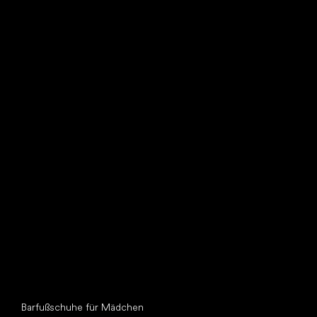
Such dir einen neuen Freund
Andere Kategorien
Barfußschuhe für Mädchen