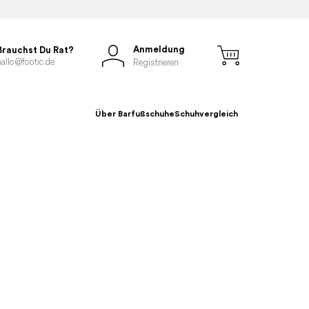
Anmeldung
Brauchst Du Rat?
hallo@footic.de
Registrieren
Über Barfußschuhe
Schuhvergleich