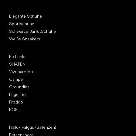
Andere Kategorien
Elegante Schuhe
Sportschuhe
Schwarze Barfußschuhe
Weiße Sneakers
Top Marken
Be Lenka
SHAPEN
Vivobarefoot
Camper
Groundies
Leguano
Froddo
KOEL
Artikel
Hallux valgus (Ballenzeh)
Fersensporn