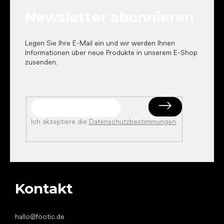
e
Newsletter abonnieren
i
l
e
Legen Sie Ihre E-Mail ein und wir werden Ihnen
Informationen über neue Produkte in unserem E-Shop
zusenden.
Ich akzeptiere die
Datenschutzbestimmungen
.
Kontakt
hallo
@
footic.de