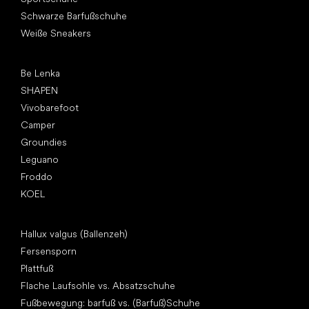
Schwarze Barfußschuhe
Weiße Sneakers
Top Marken
Be Lenka
SHAPEN
Vivobarefoot
Camper
Groundies
Leguano
Froddo
KOEL
Artikel
Hallux valgus (Ballenzeh)
Fersensporn
Plattfuß
Flache Laufsohle vs. Absatzschuhe
Fußbewegung: barfuß vs. (Barfuß)Schuhe