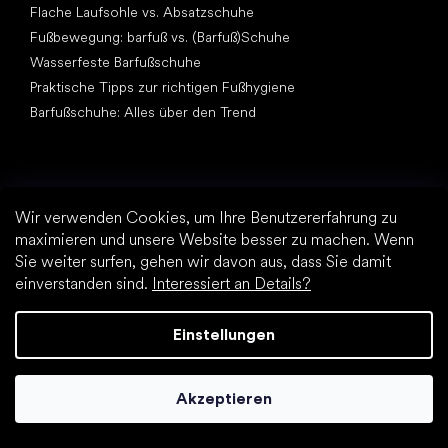
Flache Laufsohle vs. Absatzschuhe
Fußbewegung: barfuß vs. (Barfuß)Schuhe
Wasserfeste Barfußschuhe
Praktische Tipps zur richtigen Fußhygiene
Barfußschuhe: Alles über den Trend
Wir verwenden Cookies, um Ihre Benutzererfahrung zu
maximieren und unsere Website besser zu machen. Wenn
Sie weiter surfen, gehen wir davon aus, dass Sie damit
Andere Kategorien
einverstanden sind.
Interessiert an Details?
Wanderschuhe, Trekkingschuhe
Sportschuhe
Einstellungen
Elegante Schuhe
Sockenschuhe
Akzeptieren
Top Marken
Be Lenka
Vivobarefoot