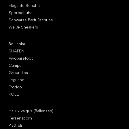
Andere Kategorien
Elegante Schuhe
Sportschuhe
Schwarze Barfußschuhe
Weiße Sneakers
Top Marken
Be Lenka
SHAPEN
Vivobarefoot
Camper
Groundies
Leguano
Froddo
KOEL
Artikel
Hallux valgus (Ballenzeh)
Fersensporn
Plattfuß