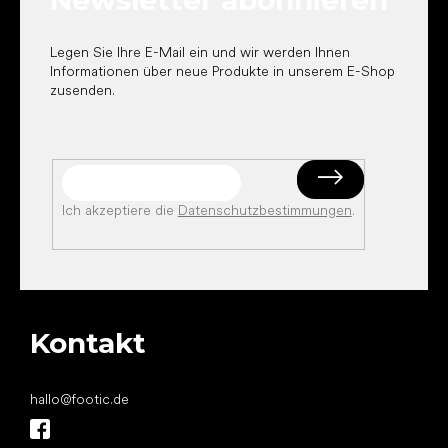
Newsletter abonnieren
l
e
Legen Sie Ihre E-Mail ein und wir werden Ihnen
Informationen über neue Produkte in unserem E-Shop
zusenden.
Ich akzeptiere die
Datenschutzbestimmungen
.
Kontakt
hallo
@
footic.de