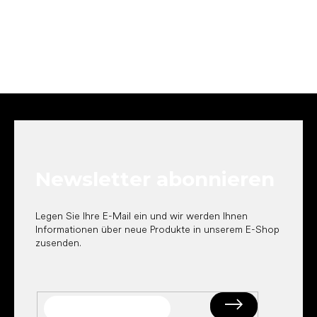
F
u
ß
z
e
Newsletter abonnieren
i
l
e
Legen Sie Ihre E-Mail ein und wir werden Ihnen
Informationen über neue Produkte in unserem E-Shop
zusenden.