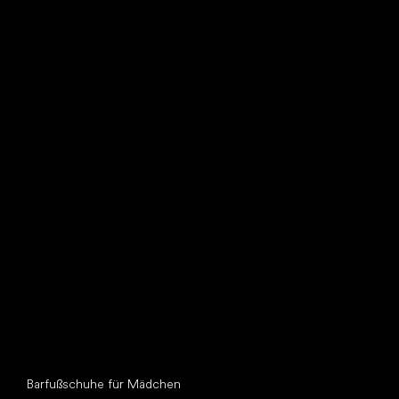
Such dir einen neuen Freund
Andere Kategorien
Barfußschuhe für Mädchen