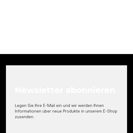
F
u
ß
z
e
Newsletter abonnieren
i
l
e
Legen Sie Ihre E-Mail ein und wir werden Ihnen
Informationen über neue Produkte in unserem E-Shop
zusenden.