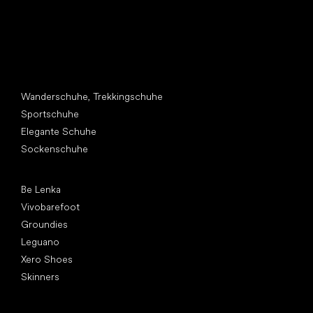
Andere Kategorien
Wanderschuhe, Trekkingschuhe
Sportschuhe
Elegante Schuhe
Sockenschuhe
Top Marken
Be Lenka
Vivobarefoot
Groundies
Leguano
Xero Shoes
Skinners
Artikel