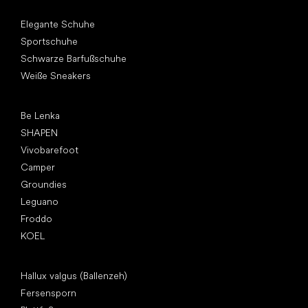
Andere Kategorien
Elegante Schuhe
Sportschuhe
Schwarze Barfußschuhe
Weiße Sneakers
Top Marken
Be Lenka
SHAPEN
Vivobarefoot
Camper
Groundies
Leguano
Froddo
KOEL
Artikel
Hallux valgus (Ballenzeh)
Fersensporn