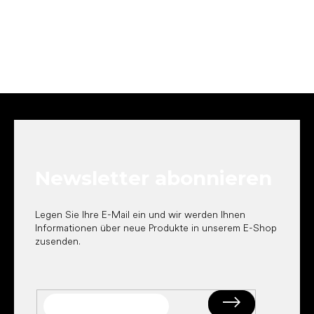
F
u
ß
z
e
Newsletter abonnieren
i
l
e
Legen Sie Ihre E-Mail ein und wir werden Ihnen
Informationen über neue Produkte in unserem E-Shop
zusenden.