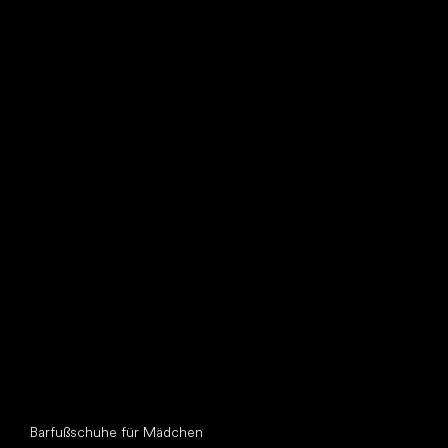
Such dir einen neuen Freund
Andere Kategorien
Barfußschuhe für Mädchen