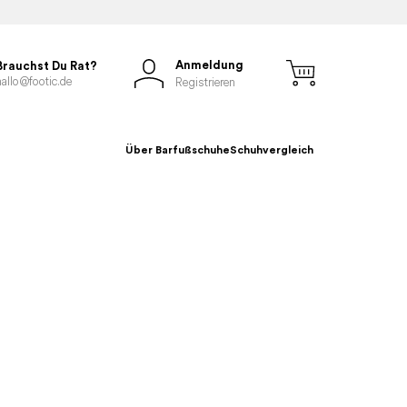
Anmeldung
Brauchst Du Rat?
hallo@footic.de
Registrieren
Über Barfußschuhe
Schuhvergleich