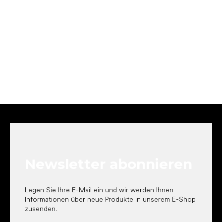
F
u
ß
z
e
Newsletter abonnieren
i
l
e
Legen Sie Ihre E-Mail ein und wir werden Ihnen
Informationen über neue Produkte in unserem E-Shop
zusenden.