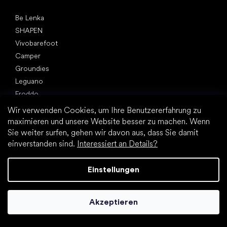
Top Marken
Be Lenka
SHAPEN
Vivobarefoot
Camper
Groundies
Leguano
Froddo
KOEL
Wir verwenden Cookies, um Ihre Benutzererfahrung zu
maximieren und unsere Website besser zu machen. Wenn
Artikel
Sie weiter surfen, gehen wir davon aus, dass Sie damit
Hallux valgus (Ballenzeh)
einverstanden sind.
Interessiert an Details?
Fersensporn
Plattfuß
Einstellungen
Flache Laufsohle vs. Absatzschuhe
Fußbewegung: barfuß vs. (Barfuß)Schuhe
Wasserfeste Barfußschuhe
Akzeptieren
Praktische Tipps zur richtigen Fußhygiene
Barfußschuhe: Alles über den Trend