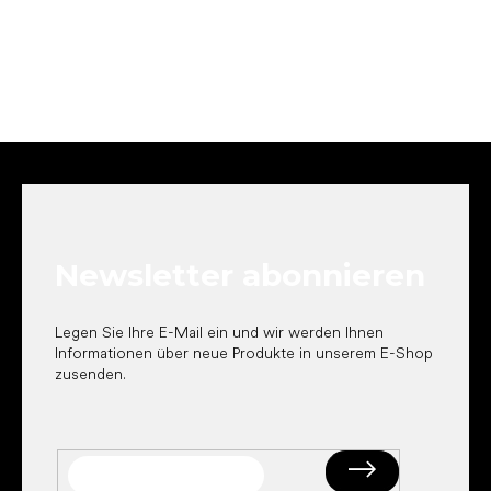
F
u
ß
z
e
Newsletter abonnieren
i
l
e
Legen Sie Ihre E-Mail ein und wir werden Ihnen
Informationen über neue Produkte in unserem E-Shop
zusenden.