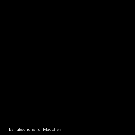
Such dir einen neuen Freund
Andere Kategorien
Barfußschuhe für Mädchen