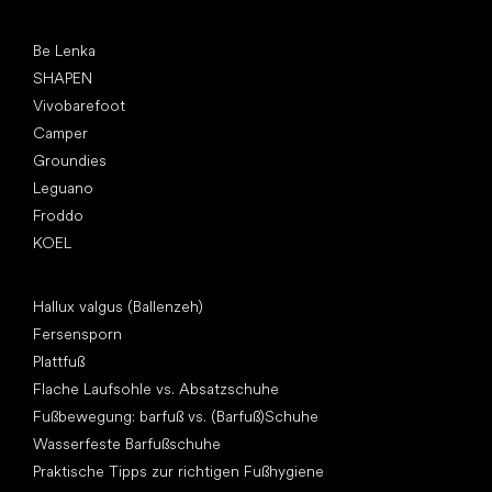
Top Marken
Be Lenka
SHAPEN
Vivobarefoot
Camper
Groundies
Leguano
Froddo
KOEL
Artikel
Hallux valgus (Ballenzeh)
Fersensporn
Plattfuß
Flache Laufsohle vs. Absatzschuhe
Fußbewegung: barfuß vs. (Barfuß)Schuhe
Wasserfeste Barfußschuhe
Praktische Tipps zur richtigen Fußhygiene