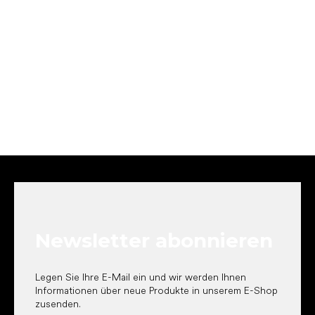
F
u
ß
z
e
Newsletter abonnieren
i
l
e
Legen Sie Ihre E-Mail ein und wir werden Ihnen
Informationen über neue Produkte in unserem E-Shop
zusenden.