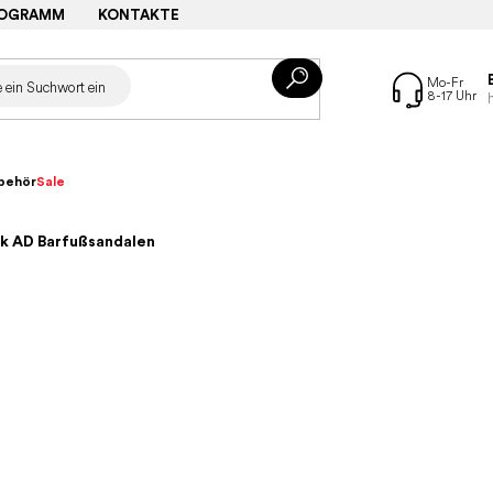
ROGRAMM
KONTAKTE
behör
Sale
ck AD Barfußsandalen