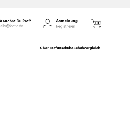
Anmeldung
Brauchst Du Rat?
hallo@footic.de
Registrieren
Über Barfußschuhe
Schuhvergleich