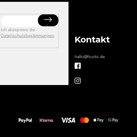
Ich akzeptiere die
Datenschutzbestimmungen
.
Kontakt
hallo
@
footic.de
Alles Gute für
Deine Füße!