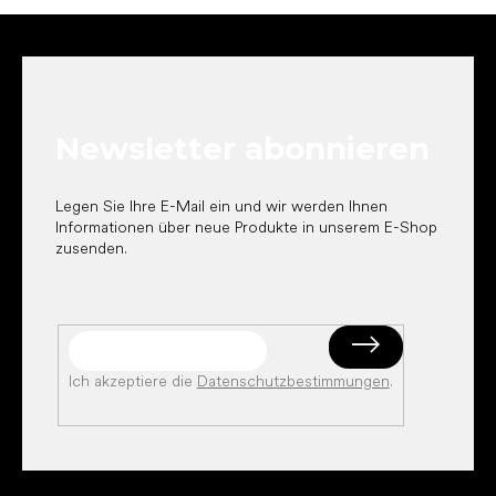
F
u
ß
z
e
Newsletter abonnieren
i
l
e
Legen Sie Ihre E-Mail ein und wir werden Ihnen
Informationen über neue Produkte in unserem E-Shop
zusenden.
Ich akzeptiere die
Datenschutzbestimmungen
.