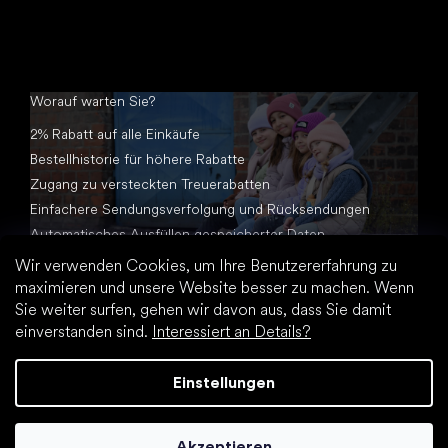
Worauf warten Sie?
2% Rabatt auf alle Einkäufe
Bestellhistorie für höhere Rabatte
Zugang zu versteckten Treuerabatten
Einfachere Sendungsverfolgung und Rücksendungen
Automatisches Ausfüllen gespeicherter Daten
Alle Dokumente an einem Ort
Wir verwenden Cookies, um Ihre Benutzererfahrung zu
maximieren und unsere Website besser zu machen. Wenn
Sie weiter surfen, gehen wir davon aus, dass Sie damit
einverstanden sind.
Interessiert an Details?
Einstellungen
Erstellt von Shoptet Premium
Akzeptieren
Copyright 2026
Footic.de
. Alle Rechte vorbehalten.