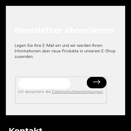
u
ß
z
e
Newsletter abonnieren
i
l
e
Legen Sie Ihre E-Mail ein und wir werden Ihnen
Informationen über neue Produkte in unserem E-Shop
zusenden.
Ich akzeptiere die
Datenschutzbestimmungen
.
Kontakt