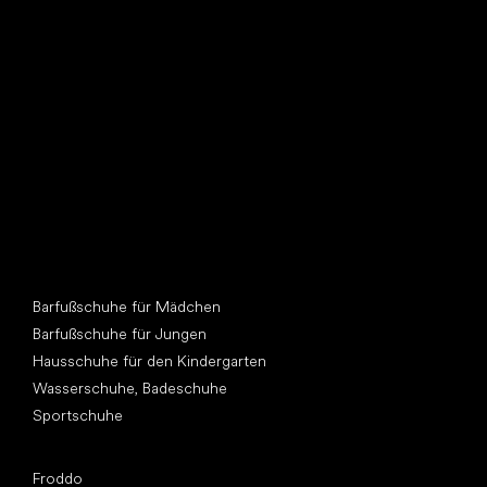
Such dir einen neuen Freund
Andere Kategorien
Barfußschuhe für Mädchen
Barfußschuhe für Jungen
Hausschuhe für den Kindergarten
Wasserschuhe, Badeschuhe
Sportschuhe
Top Marken
Froddo