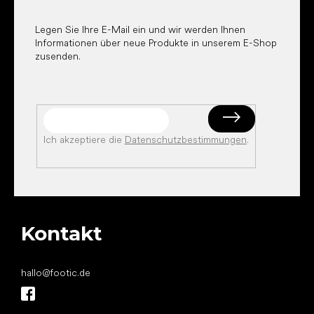
l
e
Legen Sie Ihre E-Mail ein und wir werden Ihnen
Informationen über neue Produkte in unserem E-Shop
zusenden.
Ich akzeptiere die
Datenschutzbestimmungen
.
Kontakt
hallo
@
footic.de