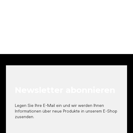
F
u
ß
z
e
Newsletter abonnieren
i
l
e
Legen Sie Ihre E-Mail ein und wir werden Ihnen
Informationen über neue Produkte in unserem E-Shop
zusenden.