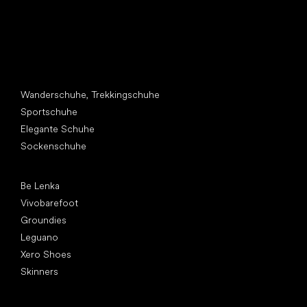
Andere Kategorien
Wanderschuhe, Trekkingschuhe
Sportschuhe
Elegante Schuhe
Sockenschuhe
Top Marken
Be Lenka
Vivobarefoot
Groundies
Leguano
Xero Shoes
Skinners
Artikel