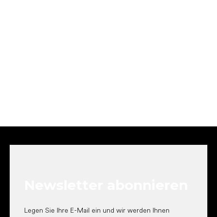
F
u
ß
z
e
Newsletter abonnieren
i
l
e
Legen Sie Ihre E-Mail ein und wir werden Ihnen