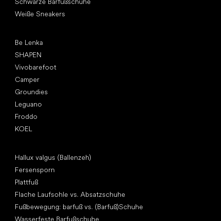
Schwarze Barfußschuhe
Weiße Sneakers
Top Marken
Be Lenka
SHAPEN
Vivobarefoot
Camper
Groundies
Leguano
Froddo
KOEL
Artikel
Hallux valgus (Ballenzeh)
Fersensporn
Plattfuß
Flache Laufsohle vs. Absatzschuhe
Fußbewegung: barfuß vs. (Barfuß)Schuhe
Wasserfeste Barfußschuhe