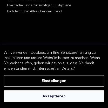
Praktische Tipps zur richtigen Fußhygiene
Barfußschuhe: Alles über den Trend
Andere Kategorien
Wir verwenden Cookies, um Ihre Benutzererfahrung zu
Wanderschuhe, Trekkingschuhe
maximieren und unsere Website besser zu machen. Wenn
Sportschuhe
Sie weiter surfen, gehen wir davon aus, dass Sie damit
Elegante Schuhe
einverstanden sind.
Interessiert an Details?
Sockenschuhe
Top Marken
Einstellungen
Be Lenka
Vivobarefoot
Akzeptieren
Groundies
Leguano