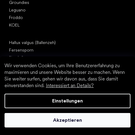
Groundies
Leguano
Froddo
KOEL
Artikel
Hallux valgus (Ballenzeh)
Fersensporn
Plattfuß
Wir verwenden Cookies, um Ihre Benutzererfahrung zu
Flache Laufsohle vs. Absatzschuhe
maximieren und unsere Website besser zu machen. Wenn
Fußbewegung: barfuß vs. (Barfuß)Schuhe
Sie weiter surfen, gehen wir davon aus, dass Sie damit
Wasserfeste Barfußschuhe
einverstanden sind.
Interessiert an Details?
Praktische Tipps zur richtigen Fußhygiene
Barfußschuhe: Alles über den Trend
Einstellungen
Akzeptieren