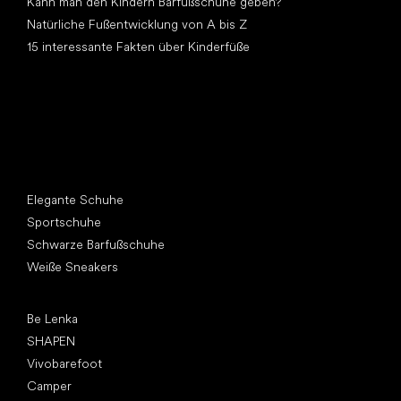
Kann man den Kindern Barfußschuhe geben?
Natürliche Fußentwicklung von A bis Z
15 interessante Fakten über Kinderfüße
Andere Kategorien
Elegante Schuhe
Sportschuhe
Schwarze Barfußschuhe
Weiße Sneakers
Top Marken
Be Lenka
SHAPEN
Vivobarefoot
Camper