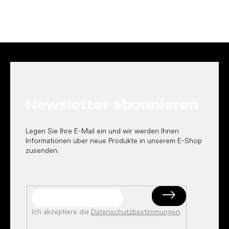
F
u
ß
z
e
Newsletter abonnieren
i
l
e
Legen Sie Ihre E-Mail ein und wir werden Ihnen
Informationen über neue Produkte in unserem E-Shop
zusenden.
Ich akzeptiere die
Datenschutzbestimmungen
.