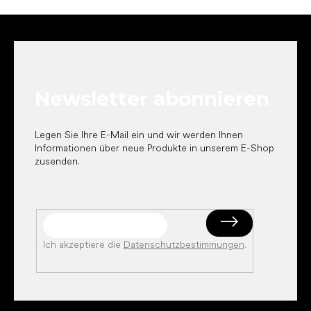
F
u
ß
z
e
Newsletter abonnieren
i
l
e
Legen Sie Ihre E-Mail ein und wir werden Ihnen
Informationen über neue Produkte in unserem E-Shop
zusenden.
Ich akzeptiere die
Datenschutzbestimmungen
.