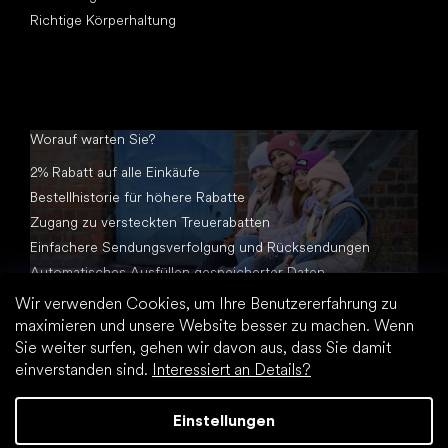
Richtige Körperhaltung
Worauf warten Sie?
2% Rabatt auf alle Einkäufe
Bestellhistorie für höhere Rabatte
Zugang zu versteckten Treuerabatten
Einfachere Sendungsverfolgung und Rücksendungen
Automatisches Ausfüllen gespeicherter Daten
Alle Dokumente an einem Ort
Wir verwenden Cookies, um Ihre Benutzererfahrung zu
maximieren und unsere Website besser zu machen. Wenn
Sie weiter surfen, gehen wir davon aus, dass Sie damit
einverstanden sind.
Interessiert an Details?
Einstellungen
Erstellt von Shoptet Premium