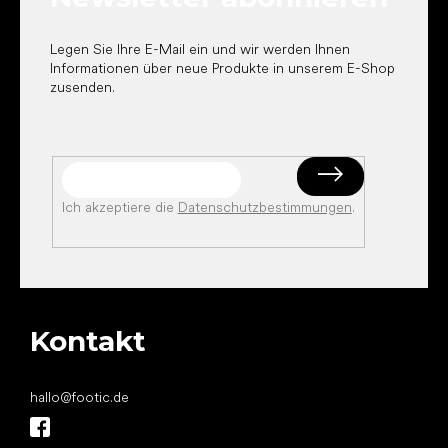
l
e
Legen Sie Ihre E-Mail ein und wir werden Ihnen
Informationen über neue Produkte in unserem E-Shop
zusenden.
Ich akzeptiere die
Datenschutzbestimmungen
.
Kontakt
hallo
@
footic.de