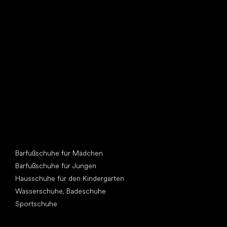
Such dir einen neuen Freund
Andere Kategorien
Barfußschuhe für Mädchen
Barfußschuhe für Jungen
Hausschuhe für den Kindergarten
Wasserschuhe, Badeschuhe
Sportschuhe
Top Marken