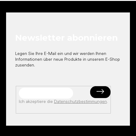
F
u
ß
z
e
Newsletter abonnieren
i
l
e
Legen Sie Ihre E-Mail ein und wir werden Ihnen
Informationen über neue Produkte in unserem E-Shop
zusenden.
Ich akzeptiere die
Datenschutzbestimmungen
.