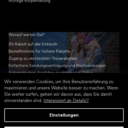
Richtige Körperhaltung
Worauf warten Sie?
2% Rabatt auf alle Einkäufe
Bestellhistorie für höhere Rabatte
Zugang zu versteckten Treuerabatten
Einfachere Sendungsverfolgung und Rücksendungen
Automatisches Ausfüllen gespeicherter Daten
Alle Dokumente an einem Ort
Wir verwenden Cookies, um Ihre Benutzererfahrung zu
maximieren und unsere Website besser zu machen. Wenn
Sie weiter surfen, gehen wir davon aus, dass Sie damit
einverstanden sind.
Interessiert an Details?
Einstellungen
Erstellt von Shoptet Premium