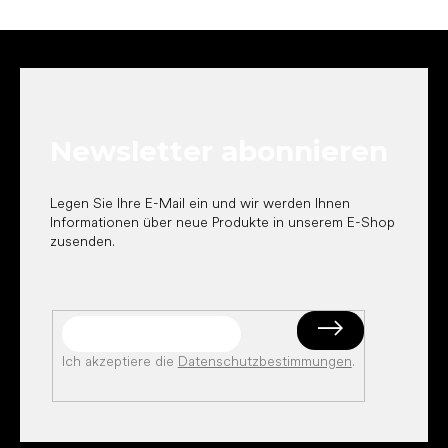
F
u
ß
z
e
Newsletter abonnieren
i
l
e
Legen Sie Ihre E-Mail ein und wir werden Ihnen
Informationen über neue Produkte in unserem E-Shop
zusenden.
Ich akzeptiere die
Datenschutzbestimmungen
.