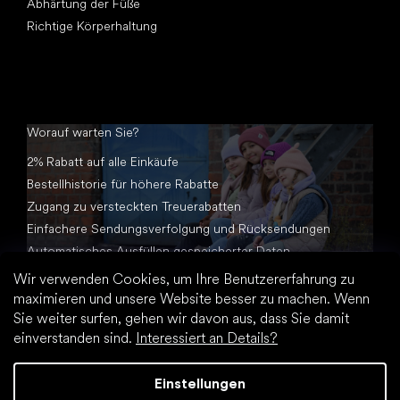
Abhärtung der Füße
Richtige Körperhaltung
Worauf warten Sie?
2% Rabatt auf alle Einkäufe
Bestellhistorie für höhere Rabatte
Zugang zu versteckten Treuerabatten
Einfachere Sendungsverfolgung und Rücksendungen
Automatisches Ausfüllen gespeicherter Daten
Alle Dokumente an einem Ort
Wir verwenden Cookies, um Ihre Benutzererfahrung zu
maximieren und unsere Website besser zu machen. Wenn
Sie weiter surfen, gehen wir davon aus, dass Sie damit
einverstanden sind.
Interessiert an Details?
Einstellungen
Erstellt von Shoptet Premium