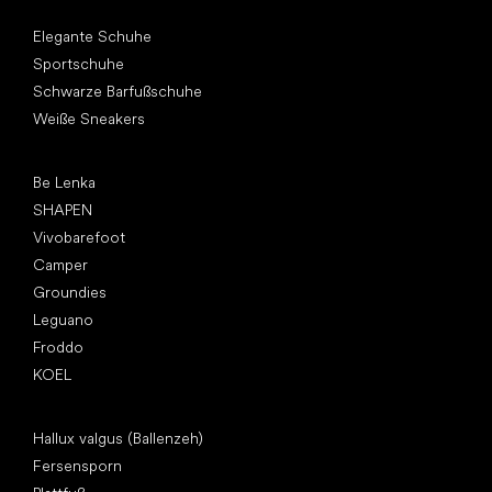
Andere Kategorien
Elegante Schuhe
Sportschuhe
Schwarze Barfußschuhe
Weiße Sneakers
Top Marken
Be Lenka
SHAPEN
Vivobarefoot
Camper
Groundies
Leguano
Froddo
KOEL
Artikel
Hallux valgus (Ballenzeh)
Fersensporn