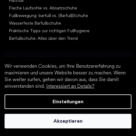
Plattfuß
Flache Laufsohle vs. Absatzschuhe
Fußbewegung: barfuß vs. (Barfuß)Schuhe
Wasserfeste Barfußschuhe
Praktische Tipps zur richtigen Fußhygiene
Barfußschuhe: Alles über den Trend
Wir verwenden Cookies, um Ihre Benutzererfahrung zu
maximieren und unsere Website besser zu machen. Wenn
Sie weiter surfen, gehen wir davon aus, dass Sie damit
Andere Kategorien
einverstanden sind.
Interessiert an Details?
Wanderschuhe, Trekkingschuhe
Sportschuhe
Einstellungen
Elegante Schuhe
Sockenschuhe
Akzeptieren
Top Marken
Be Lenka