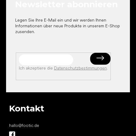
Newsletter abonnieren
i
l
e
Legen Sie Ihre E-Mail ein und wir werden Ihnen
Informationen über neue Produkte in unserem E-Shop
zusenden.
Ich akzeptiere die
Datenschutzbestimmungen
.
Kontakt
hallo
@
footic.de